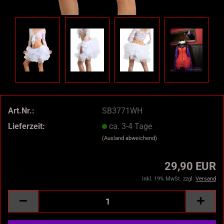
Art.Nr.:
SB3771WH
Lieferzeit:
ca. 3-4 Tage
(Ausland abweichend)
29,90 EUR
inkl. 19% MwSt. zzgl.
Versand