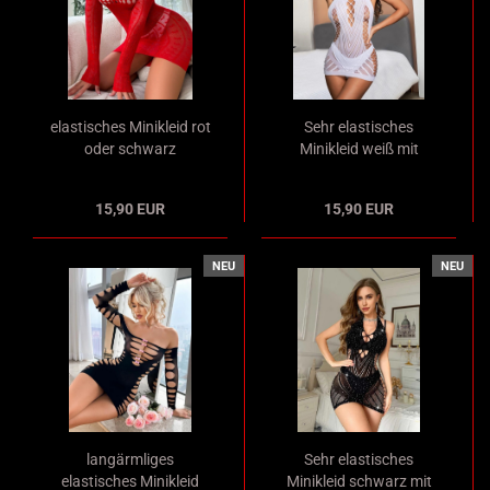
elastisches Minikleid rot
Sehr elastisches
oder schwarz
Minikleid weiß mit
langärmlig mit
Ausschnitten rückenfrei
Ausschnitten im
mit Neckholder
15,90 EUR
15,90 EUR
Dekolleté
NEU
NEU
langärmliges
Sehr elastisches
elastisches Minikleid
Minikleid schwarz mit