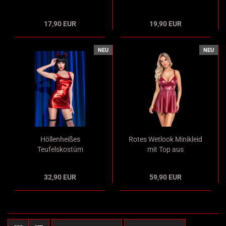
schwarz mit
glitzerndem
pinkfarbenen
Strassbesatz und
17,90 EUR
19,90 EUR
Schleifchen und frechen
Ausschnitten
Ausschnitten
NEU
NEU
Höllenheißes
Rotes Wetlook Minikleid
Teufelskostüm
mit Top aus
sündhaft kurz und
abgenähten Soft Cups
metallisch rot mit
und verstellbaren
32,90 EUR
59,90 EUR
Hörnern, Strümpfen
Schulterträgern
und String