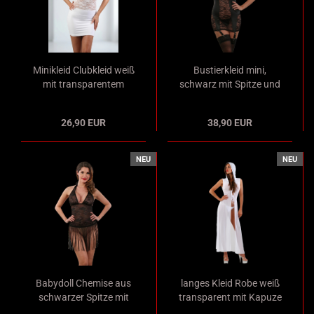
Minikleid Clubkleid weiß
Bustierkleid mini,
mit transparentem
schwarz mit Spitze und
Spitzentop und
in Wetlook Optik mit
Neckholder
abnehmbaren Strapsen
26,90 EUR
38,90 EUR
NEU
NEU
Babydoll Chemise aus
langes Kleid Robe weiß
schwarzer Spitze mit
transparent mit Kapuze
Fadenrock und
vorn zum Binden