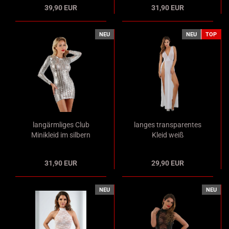
39,90 EUR
31,90 EUR
gepolsterten Cups
Ausschnitten
NEU
NEU
TOP
langärmliges Club
langes transparentes
Minikleid im silbern
Kleid weiß
glänzenden PVC
hochgeschlitzt mit
Metallic Look mit
seitlichen
31,90 EUR
29,90 EUR
Ausschnitten
Spitzeneinsätzen
NEU
NEU