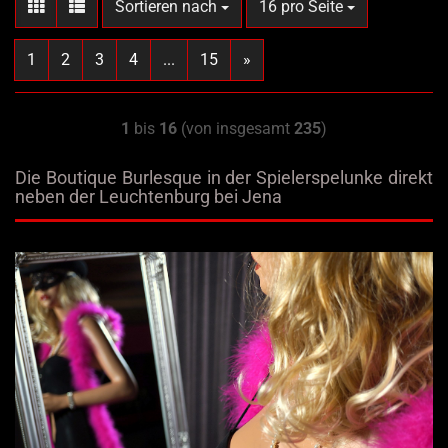
Sortieren nach
pro Seite
Sortieren nach
16 pro Seite
1
2
3
4
...
15
»
1
bis
16
(von insgesamt
235
)
Die Boutique Burlesque in der Spielerspelunke direkt
neben der Leuchtenburg bei Jena