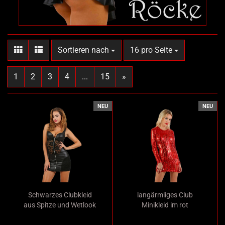
Sortieren nach
pro Seite
Sortieren nach
16 pro Seite
1
2
3
4
...
15
»
NEU
NEU
Schwarzes Clubkleid
langärmliges Club
aus Spitze und Wetlook
Minikleid im rot
mit durchgehendem
glänzenden PVC
Reißverschluß vorn und
Metallic Look mit