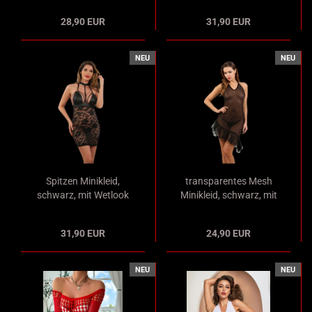
Neckholder inkl. String
ärmellos
28,90 EUR
31,90 EUR
NEU
NEU
Spitzen Minikleid,
transparentes Mesh
schwarz, mit Wetlook
Minikleid, schwarz, mit
Cups und verstellbaren
Neckholder und
Riementrägern
schrägem Tüll
31,90 EUR
24,90 EUR
Rocksaum
NEU
NEU