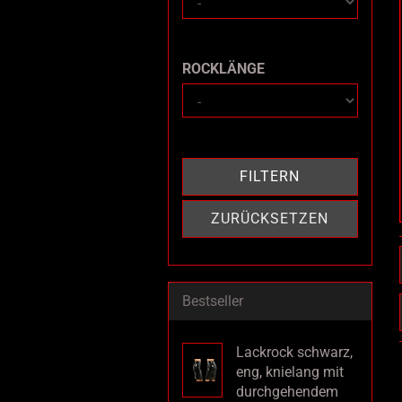
ROCKLÄNGE
ROCKLÄNGE
FILTERN
ZURÜCKSETZEN
Bestseller
Lackrock schwarz,
eng, knielang mit
durchgehendem