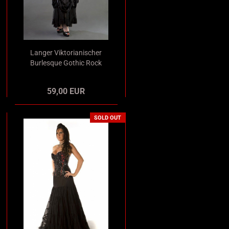
Langer Viktorianischer
Burlesque Gothic Rock
in Mermaid-Optik
schwarz
59,00 EUR
SOLD OUT