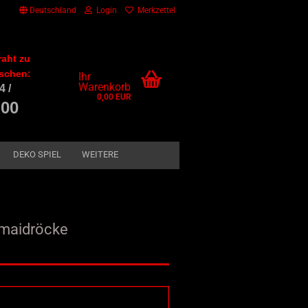
Deutschland
Login
Merkzettel
raht zu
schen:
Ihr
Warenkorb
4 /
0,00 EUR
 00
DEKO SPIEL
WEITERE
rmaidröcke