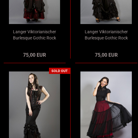
Langer Viktorianischer
Langer Viktorianischer
Burlesque Gothic Rock
Burlesque Gothic Rock
in rotem Satin mit
in schwarzem Satin
schwarzem Chiffon
mit schwarzem
75,00 EUR
75,00 EUR
Overlay
Overlay aus Spitze und
Chiffon
SOLD OUT