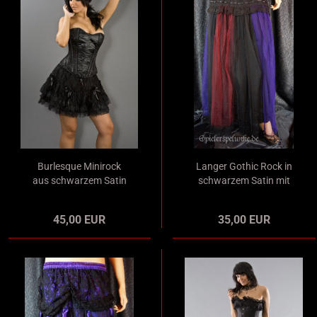
Burlesque Minirock
Langer Gothic Rock in
aus schwarzem Satin
schwarzem Satin mit
mit schwarzem
schwarz-lila-rotem
Spitzenoverlay und
Chiffon Overlay
45,00 EUR
35,00 EUR
schwarzen Satin
Schleifen