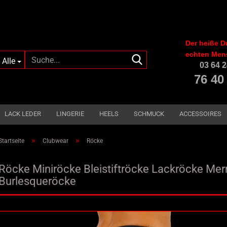
Der heiße D
echten Men
Suche...
Alle
03 64 2
76 40
LACK LEDER
LINGERIE
HEELS
SCHMUCK
ACCESSOIRES
»
»
Startseite
Clubwear
Röcke
Röcke Miniröcke Bleistiftröcke Lackröcke Me
Burlesqueröcke