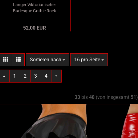
Langer Viktorianischer
Burlesque Gothic Rock
Satin grün mit
schwarzer Spitze
52,00 EUR
Sortieren nach
pro Seite
Sortieren nach
16 pro Seite
«
1
2
3
4
»
33
bis
48
(von insgesamt
51