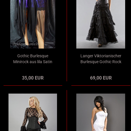
Gothic Burlesque
Langer Viktorianischer
Minirock aus lila Satin
Burlesque Gothic Rock
mit langem
Spitze schwarz
schwarzem
35,00 EUR
69,00 EUR
Spitzenoverlay und
schwarzem
Spitzenvolant