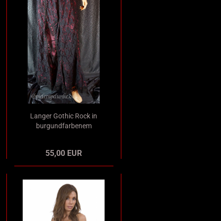
Langer Gothic Rock in
burgundfarbenem
Satin mit schwarzem
Spitzen Overlay
55,00 EUR